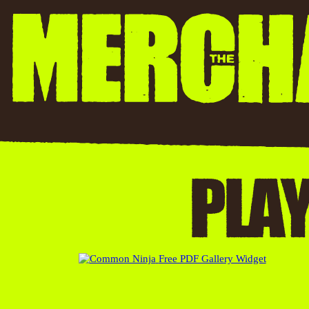
P
L
A
Y
Free PDF Gallery Widget