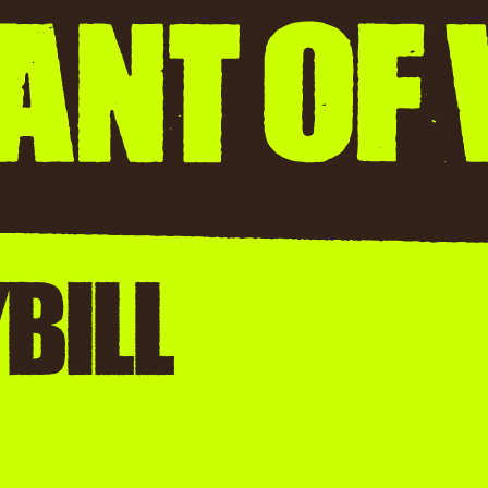
BI
L
L